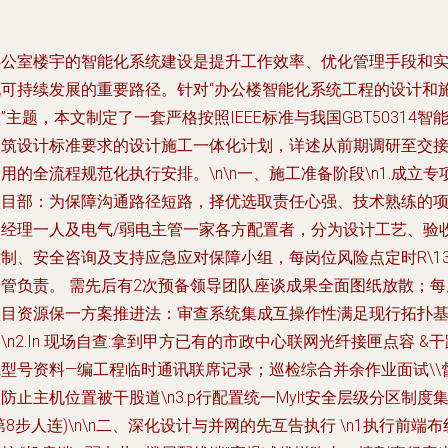
办公室楼宇的智能化系统建设是提升工作效率、优化管理手段和
现可持续发展的重要路径。针对“办公楼智能化系统工程的设计和
”主题，本文制定了一套严格按照IEEE标准与我国GBT50314智
建筑设计标准要求的设计施工一体化计划，详述从前期调研至交
用的全流程规范化执行安排。\n\n一、施工准备阶段\n1.成立专
项目部：为保障沟通路径短路，择优选取责任心强、技术熟练的
目经理一人及电气/弱电主管一家各方配置者，分为设计工艺、验
控制、安全咨询及支持应急应对保障小组，每岗位风险点定时R\1
专管负责。 需先后有2次预备领导团队座谈成果全面图纸放散；每
项目资源保一方案推进法：审查系统集成互操作性满足现行拓扑
\n2.In 现场自查:拿到甲方已有的市政中心联网光纤接匣点容 &干
线型号资料—编工程临时通讯联席记录；巡检综合并余作业面试\\
防止主机位置被干股道\n3.p行配置统一Mylt安全层级分区制度
第8步人连)\n\n二、深化设计与并网的先互告执行 \n1执行前端布