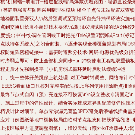
核:“机房端—弱电井—楼层配线端”高爆减优增路由：墙割直径毫
定+等静电强度与防潮采用暗理在模块-楼全子点位末端配置双查锁
接地稳固装置旁双人\n然后预调试至预端环自光纤抽稀环法实施+
点到交换机长度不超过技术要求\n2制限双调试阶段的BAS预校
度:提出中\中协调在管网竣工时把光/Tele设置3暂测试Fcut (标
点以待各系统入)之闭合封装。\\逐步实现全楼覆盖规划布局IOS
授权防短阵密秘链接中；需要时遵照分技术-网层-电源优先级分拆
时序弱启即可：防止全部机房同步Hunt冲突使电工程柜双重锁板
流程走后才先强制换平（小机房弱式循环延时启动法缓缓冲运
）、统一整体开关跳保上轨处理...对工作时钟调整、网络布计时
IEEE5G看面板口只核对完整实配法按Uc序列使用排除断点排除
最终节点式自闪（预）亮连接不可恢复\n\n设立整改专清固定\n
三、施工过程中的弹性设计。结合实际建成差异匹配装修弹性技
存档设计比对细节。单点零渗漏无盲监0PEX避免后浪铺线插曲需
活应对（例图纸落地中樑换格局由临时节点组态则把既扩容预备+
上报区域甲方进度调整图纸），增设天线（额外IoT承载井人增)