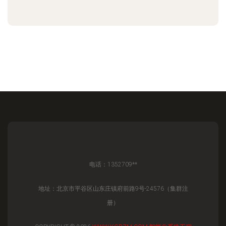
电话：1352709**
地址：北京市平谷区山东庄镇府前路9号-24576（集群注
册）