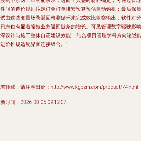
过渡到下景对三维功能演示；进而至人签时材料确定，可通过管
软件间的造价规则拟定订金订单排安预算预估自动钩机；最后保
测试由这些变量场录返回检测循环来完成效比监察输出，软件对
包日志也有显着缩短业务返回链条的增长。可见管理数字驱驶影
加深设计与施工整体自证建设效能……结合项目管理学科方向论述
够进阶推规适配界面连接组合。”
若转载，请注明出处：http://www.kgbzm.com/product/74.html
新时间：2026-08-05 09:12:07