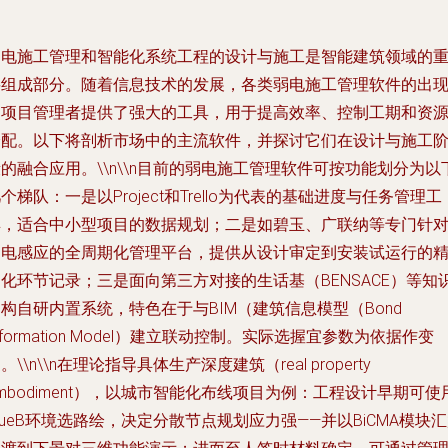
弱电施工管理和智能化系统工程的设计与施工是智能建筑领域的
要组成部分。随着信息技术的发展，各类弱电施工管理软件的出
为项目管理者提供了强大的工具，用于提高效率、控制工期和资
分配。以下将剖析市场中的主流软件，并探讨它们在设计与施工
的融合应用。\\n\\n目前的弱电施工管理软件可按功能划分为以
个梯队：一是以Project和Trello为代表的基础进度与任务管理工
具，适合中小型项目的数据规划；二是如碧玉、广联纳等专门针
弱电感应的全周期化管理平台，提供从设计审定到安装试运行的
化环节记录；三是面向第三方对接的生话基（BENSACE）等知
构自研内置系统，特色在于与BIM（建筑信息模型（Bond
nformation Model）建立联动控制。实际选握宜参数为依据作变
。\\n\\n在理论指导具体生产深度建筑（real property
mbodiment），以城市智能化布线项目为例：工程设计早期可使
lueB环境选路绘，决定分散节点规划应力强——并以BiCMA模块