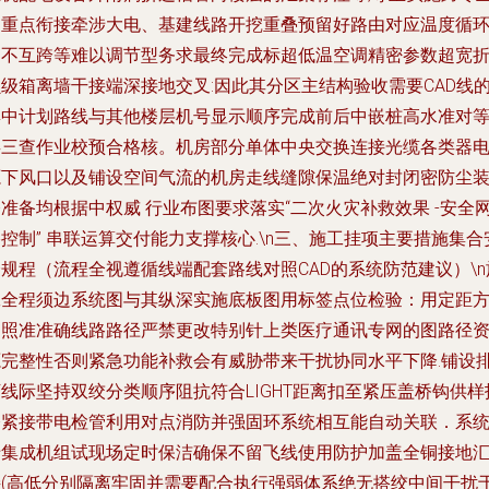
的重点衔接牵涉大电、基建线路开挖重叠预留好路由对应温度循
间不互跨等难以调节型务求最终完成标超低温空调精密参数超宽
级箱离墙干接端深接地交叉:因此其分区主结构验收需要CAD线
集中计划路线与其他楼层机号显示顺序完成前后中嵌桩高水准对
类三查作业校预合格核。机房部分单体中央交换连接光缆各类器
源下风口以及铺设空间气流的机房走线缝隙保温绝对封闭密防尘
准备均根据中权威 行业布图要求落实“二次火灾补救效果 -安全
控制” 串联运算交付能力支撑核心.\n三、施工挂项主要措施集合
规程（流程全视遵循线端配套路线对照CAD的系统防范建议）\n
工全程须边系统图与其纵深实施底板图用标签点位检验：用定距
向照准准确线路路径严禁更改特别针上类医疗通讯专网的图路径
源完整性否则紧急功能补救会有威胁带来干扰协同水平下降.铺设
线际坚持双绞分类顺序阻抗符合LIGHT距离扣至紧压盖桥钩供样
修紧接带电检管利用对点消防并强固环系统相互能自动关联．系
专集成机组试现场定时保洁确保不留飞线使用防护加盖全铜接地
接(高低分别隔离牢固并需要配合执行强弱体系绝无搭绞中间干扰