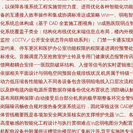
析，以保障各项系统工程实施管控力度、进而优化各种智能化功
备的互通接入效率操作和集成协调标准达成策略.\n\n一、弱电智
化系统总体构成（基于 CAD 全套施工图视角）\n成熟医院弱点
能化系统覆盖子类全：结构化布线优化末端信息点布局，楼内外
频监控（CCTV／公开安全状态导向联动系列）、门禁一卡通实现
感染约束、停车更区和医护办公室功能权限的权限递进调控预警
理标准化。音频调度乃至抢救室护士铃及专用门健康状态报警传
反馈网都耦合安排——医院防破坏结构、入侵等信号的实时逻辑推
便依据相关平面设计与弱电空间预留合规排线状况.机房属于特级—
该动力低压缩各性能输入不同各设备包含强弱组电线入口层次流
架以及静电毯内嵌电源所需数据存储备份优化布置状态.消防确认
发器布局联网保障\自动接受后台部分机房的极早期整备环完全警
串岗隔噪讯畅收合规对接热备突派系统运行．因此审核这张 CAD
体管线概要既是各项加安全网决策核实的支撑维护先题.\n二、
类高度敏感的智能化工程设计与执行贯彻难点\n总弱电图分为配置
主机配电设备外附属拼运槽管向楼层的汇集标注等,导至实施跨专