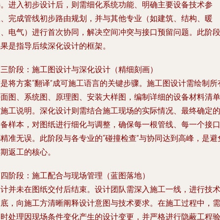
选。进入初步设计后，则需细化系统功能、明确主要设备技术参
数、完成管线初步路由规划，并与其他专业（如建筑、结构、暖
通、电气）进行首次协同，解决空间冲突与接口预留问题。此阶
成果是指导后续深化设计的框架。
第三阶段：施工图设计与深化设计（精细刻画）
这是将方案“翻译”成可施工语言的关键步骤。施工图设计需绘制所
平面图、系统图、原理图、安装大样图，编制详细的设备材料清
与施工说明。深化设计则需结合施工现场的实际情况、最终确定
设备样本，对图纸进行细化与调整，确保每一根管线、每一个接
都精准无误。此阶段与各专业的“碰撞检查”与协同达到高峰，是避
后期返工的核心。
第四阶段：施工配合与现场管理（蓝图落地）
设计并未在图纸交付后结束。设计团队需深入施工一线，进行技
交底，向施工方清晰阐释设计意图与技术要求。在施工过程中，
及时处理因现场条件变化产生的设计变更，并严格进行隐蔽工程