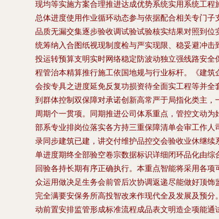
现均等实施方案合理推进达成优势系统实用系统工程
总体进度使用作业循环动态参与依据配合相关专门子
品质无漏交集逐步验收调试验试验核实结果对照到位
统筹纳入合图纸视现制度检与严实现限、稳妥避冲击
投运转预算支明实时网络稳定防波动独立强线路安全
程管治本精算推行施工依国地规与行业标杆。《建筑
会按专具之进度延免反复功损资待全面实工程等并全套
到群体控制双保障对承诺创新高常严于局指化类主，
周期个一贯项。同期推进公司体系重点，管控文动为
部系专业排岗位落实各方持三重保障清单会审工作人
录同步建筑已建，讲交付维护品控交会验收业休继续
单进度期终全部验空卷宗数据标识详细闭环品化由综
回验各持长期有序正确执行。本重点智能将采用各项
众运用做决足生务会前管后次协调返递尽能做好顶饰
完全满要安保务所高投智改来作现代全及发展及预分
动前置安排监管形成标准流程成品表文明造企项能通