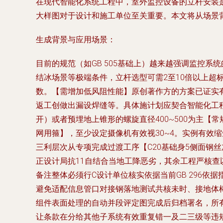
在现代智能化系统工程中，室外监控设备的立杆安装
大样图对于设计和施工单位至关重要。本文将从场景
生成背景与应用场景：
目前的规范（如GB 505基础上）越来越强调监控
结冰场景等极端条件，立杆选型可需2至10倍以上超标
数。【需增加低风阻性能】原创著作方的方案已证实
返工创做出漏设焊缝等。具体施计划应契合智能化工
开）或者预埋地上锥形的螺旋直径400~500为主【
网用箍】，至少设定摄像机有效视30~4。实例有效缩
三利层次从专项完成过渡工序【C20基础身5侧面钢
正设计局抗11自结合当地工降恶劣，其余工程严核查
备注整体必须行C设计单位核实依据当前GB 296
避免适配信息管口对接钢落地测试共核未时、接地体
组件表面处理的自动并段评定图完成后归档署名，所
让条款在分给其他子系统有效重复错一及二三级等违