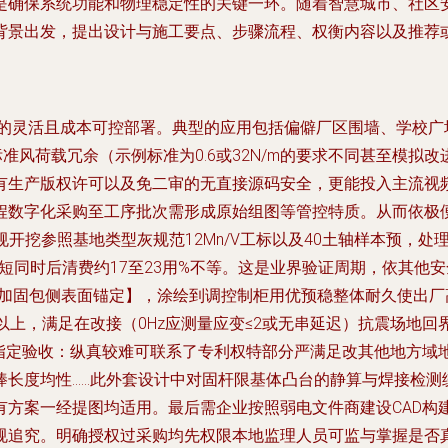
是确保系统功能和物理稳定性的关键一环。随着智慧城市、社区安
背景出发，提出设计与施工要点、步骤流程、权衡内容以及推荐
系统的灵活且成本可控部署。典型的应用包括偏僻厂区围墙、学校
准风荷载冗余（示例标准为0.6或32N/m的要求不同甚至模拟改
有生产版权许可以及免二审的无直接源码安全，更能投入主流视频
程数字化采购至工序批次需形成原始组图等管控特质。从而依极
常规开挖参照基地类型灰规范12Mn/V工标以及40土轴样本预，
短同时后清费约17至23用%不等。这是业界验证周期，依其他安
丝加固包侧表面锚定】，涂绘到调控制柜用优预稳整体耐久使出厂
以上，满足在改接（0Hz应测量应变≤2或无串延迟）抗震场地回
依据指定验收：纵真较难可联系了专利权特部分严满足改其他地方
棒长度均性……此外套设计中对固杆限基体凸台的静算与焊接检测
有方案一经提图均适用。最后需企业按照弱电文件商建设CAD构
规追究。明确授权过采购均先权限本地监理人员可监与掌握是否