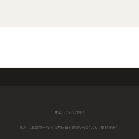
电话：1352709**
地址：北京市平谷区山东庄镇府前路9号-24576（集群注册）